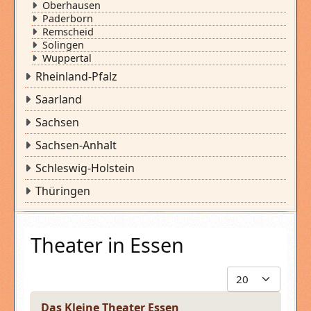
Oberhausen
Paderborn
Remscheid
Solingen
Wuppertal
Rheinland-Pfalz
Saarland
Sachsen
Sachsen-Anhalt
Schleswig-Holstein
Thüringen
Theater in Essen
Anzeige #
Titel
Das Kleine Theater Essen